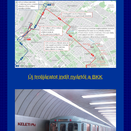
Új trolijáratot indít nyártól a BKK