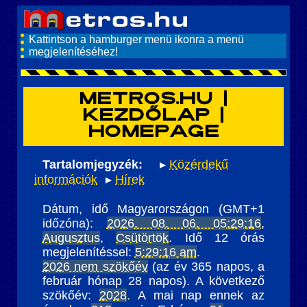
Kattintson a hamburger menü ikonra a menü
megjelenítéséhez!
metros.hu |
kezdőlap |
homepage
Tartalomjegyzék:
Közérdekű
információk
Hírek
Dátum, idő Magyarországon (GMT+1
időzóna):
2026. 08. 06. 05:29:19
,
Augusztus
,
Csütörtök
. Idő 12 órás
megjelenítéssel:
5:29:19 am
.
2026 nem szökőév
(az év 365 napos, a
február hónap 28 napos). A következő
szökőév:
2028
. A mai nap ennek az