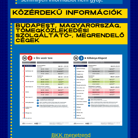
Közérdekű információk
Budapest, Magyarország,
tömegközlekedési
szolgáltató-, megrendelő
cégek
BKK menetrend