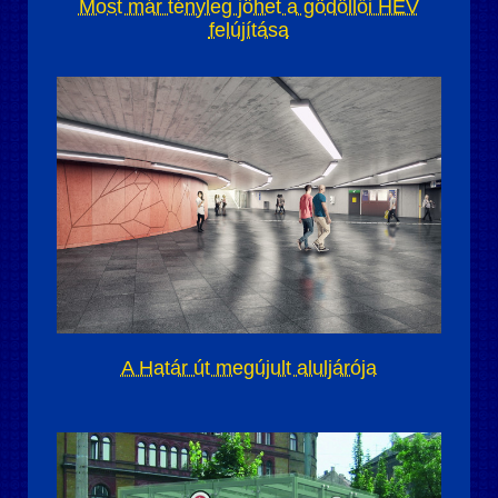
Most már tényleg jöhet a gödöllői HÉV
felújítása
A Határ út megújult aluljárója