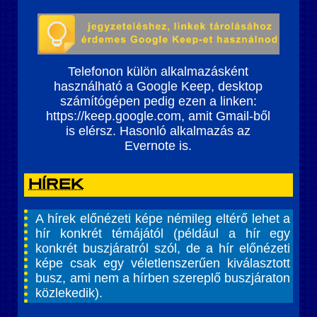
Telefonon külön alkalmazásként
használható a Google Keep, desktop
számítógépen pedig ezen a linken:
https://keep.google.com, amit Gmail-ből
is elérsz. Hasonló alkalmazás az
Evernote is.
Hírek
A hírek előnézeti képe némileg eltérő lehet a
hír konkrét témájától (például a hír egy
konkrét buszjáratról szól, de a hír előnézeti
képe csak egy véletlenszerűen kiválasztott
busz, ami nem a hírben szereplő buszjáraton
közlekedik).