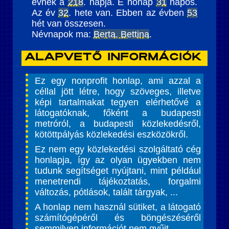
évnek a
218
. napja. E hónap
31
napos.
Az év
32
. hete van. Ebben az évben
53
hét van összesen.
Névnapok ma:
Berta, Bettina
.
Alapvető információk
Ez egy nonprofit honlap, ami azzal a
céllal jött létre, hogy szöveges, illetve
képi tartalmakat tegyen elérhetővé a
látogatóknak, főként a budapesti
metróról, a budapesti közlekedésről,
kötöttpályás közlekedési eszközökről.
Ez nem egy közlekedési szolgáltató cég
honlapja, így az olyan ügyekben nem
tudunk segítséget nyújtani, mint például
menetrendi tájékoztatás, forgalmi
változás, pótlások, talált tárgyak, ...
A honlap nem használ sütiket, a látogató
számítógépéről és böngészéséről
semmilyen információt nem gyűjt.