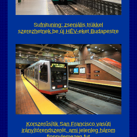
Sufnituning: zseniális trükkel
szerezhetnek be új HÉV-eket Budapestre
Korszerűsítik San Francisco vasúti
irányítórendszerét, ami jelenleg három
floppylemezen fut