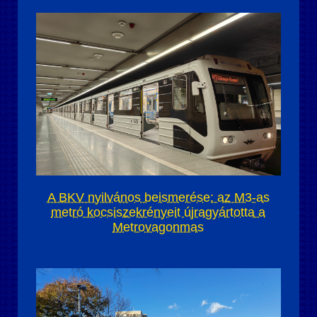
A BKV nyilvános beismerése: az M3-as
metró kocsiszekrényeit újragyártotta a
Metrovagonmas