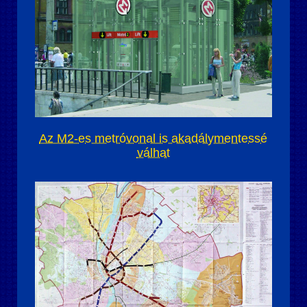
Az M2-es metróvonal is akadálymentessé
válhat