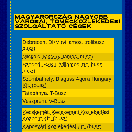
Magyarország nagyobb
városai, tömegközlekedési
szolgáltató cégek
Debrecen, DKV (villamos, trolibusz,
busz)
Miskolc, MKV (villamos, busz)
Szeged, SZKT (villamos, trolibusz,
busz)
Szombathely, Blaguss Agora Hungary
Kft. (busz)
Tatabánya, T-Busz
Veszprém, V-Busz
Kecskemét, Kecskeméti Közlekedési
Központ Kft. (busz)
Kaposvári Közlekedési Zrt. (busz)