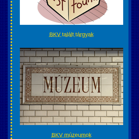
BKV talált tárgyak
BKV múzeumok