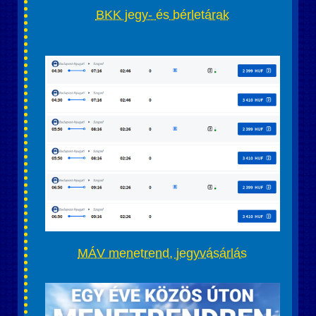
BKK jegy- és bérletárak
MÁV menetrend, jegyvásárlás