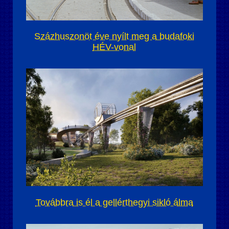
Százhuszonöt éve nyílt meg a budafoki
HÉV-vonal
Továbbra is él a gellérthegyi sikló álma