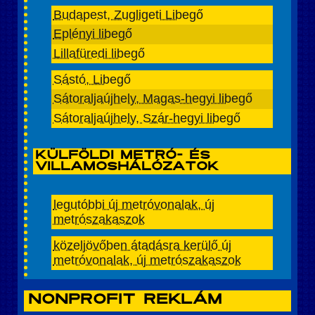
Budapest, Zugligeti Libegő
Eplényi libegő
Lillafüredi libegő
Sástó, Libegő
Sátoraljaújhely, Magas-hegyi libegő
Sátoraljaújhely, Szár-hegyi libegő
Külföldi metró- és
villamoshálózatok
legutóbbi új metróvonalak, új
metrószakaszok
közeljövőben átadásra kerülő új
metróvonalak, új metrószakaszok
Nonprofit reklám